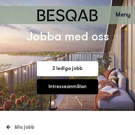
Meny
Jobba med oss
2 lediga jobb
Intresseanmälan
Alla jobb